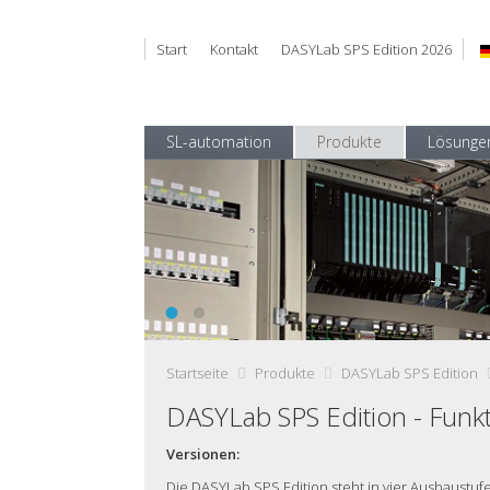
Start
Kontakt
DASYLab SPS Edition 2026
SL-automation
Produkte
Lösunge
Verlässliche Messwerte erhalten. Prüfda
DASYLab SPS Edition - komfortabler Zugriff auf 
Startseite
Produkte
DASYLab SPS Edition
DASYLab SPS Edition - Funk
Versionen:
Die DASYLab SPS Edition steht in vier Ausbaustuf