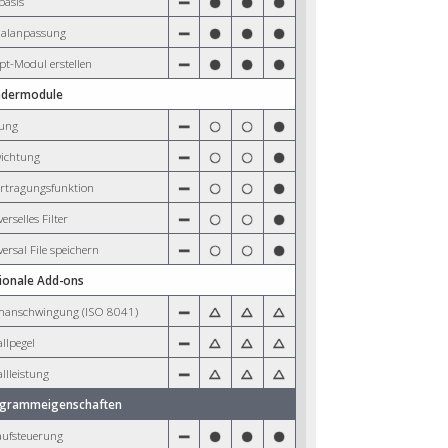
basis
nalanpassung
pt-Modul erstellen
ndermodule
tung
ichtung
rtragungsfunktion
erselles Filter
ersal File speichern
ionale Add-ons
anschwingung (ISO 8041)
llpegel
llleistung
grammeigenschaften
aufsteuerung