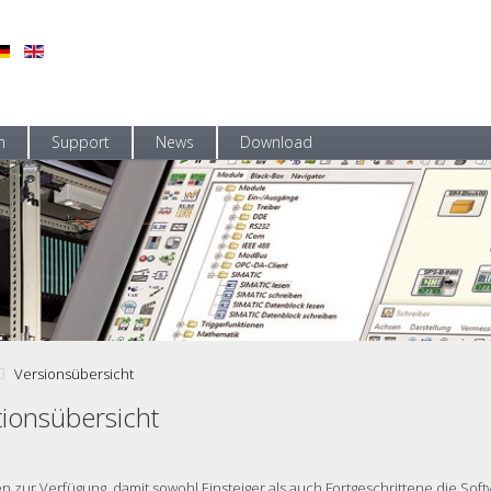
n
Support
News
Download
ten effizient nutzen.
SIMATIC® S7
Versionsübersicht
tionsübersicht
en zur Verfügung, damit sowohl Einsteiger als auch Fortgeschrittene die So