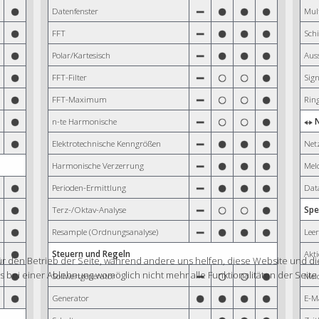
Datenfenster
Mul
FFT
Schi
Polar/Kartesisch
Aus
FFT-Filter
Sign
FFT-Maximum
Rin
n-te Harmonische
N
Elektrotechnische Kenngrößen
Net
Harmonische Verzerrung
Mel
Perioden-Ermittlung
Dat
Terz-/Oktav-Analyse
Sp
Resample (Ordnungsanalyse)
Leer
Steuern und Regeln
Akt
für den Betrieb der Seite, während andere uns helfen, diese Website und di
s bei einer Ablehnung womöglich nicht mehr alle Funktionalitäten der Seite
Sollwertgenerator
Mel
Generator
E-M