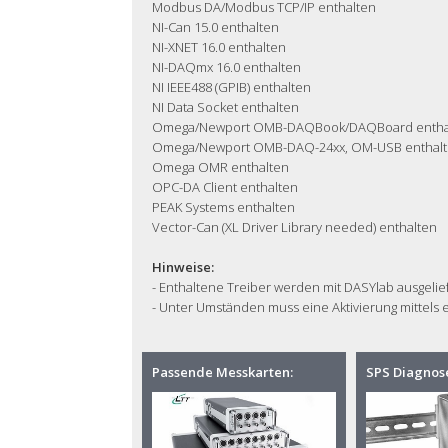
Modbus DA/Modbus TCP/IP enthalten
NI-Can 15.0 enthalten
NI-XNET 16.0 enthalten
NI-DAQmx 16.0 enthalten
NI IEEE488 (GPIB) enthalten
NI Data Socket enthalten
Omega/Newport OMB-DAQBook/DAQBoard entha
Omega/Newport OMB-DAQ-24xx, OM-USB enthal
Omega OMR enthalten
OPC-DA Client enthalten
PEAK Systems enthalten
Vector-Can (XL Driver Library needed) enthalten
Hinweise:
- Enthaltene Treiber werden mit DASYlab ausgelief
- Unter Umständen muss eine Aktivierung mittels 
Passende Messkarten:
SPS Diagnos