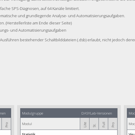
fache SPS-Diagnosen, auf 64 Kanäle limitiert.
ematische und grundlegende Analyse- und Automatisierungsaufgaben.
. (Herstellerliste am Ende dieser Seite)
rungs- und Automatisierungsaufgaben
s Ausführen bestehender Schaltbilddateien (.dsb) erlaubt, nicht jedoch der
onen
Modulgruppe
DASYLab-Versionen
Mod
Modul
Mod
Full
Lite
Pro
Pro
St.
Statistik
Vis