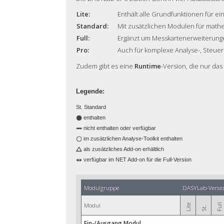
Lite:
Enthält alle Grundfunktionen für ein
Standard:
Mit zusätzlichen Modulen für math
Full:
Ergänzt um Messkartenerweiterungen
Pro:
Auch für komplexe Analyse-, Steue
Zudem gibt es eine
Runtime
-Version, die nur da
Legende:
St. Standard
enthalten
nicht enthalten oder verfügbar
im zusätzlichen Analyse-Toolkit enthalten
als zusätzliches Add-on erhältlich
verfügbar im NET Add-on für die Full-Version
Modulgruppe
DASYLab-Versi
Modul
Full
Lite
St.
Ein-/Ausgang Modul