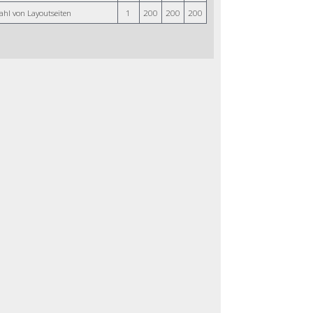
ahl von Layoutseiten
1
200
200
200