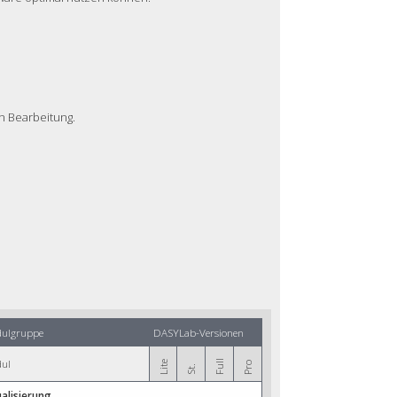
en Bearbeitung.
ulgruppe
DASYLab-Versionen
ul
Full
Lite
Pro
St.
ualisierung