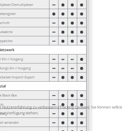
tiplexer/Demultiplexer
eberegister
schnitt
alweiche
gspeicher
etzwerk
z-Ein-/-Ausgang
dungs-Ein-/-Ausgang
aSocket-Import/-Export
ezial
e Black-Box
ion
e Nutzererfahrung zu verbessern (Tracking Cookies). Sie können selbst
 zur Verfügung stehen.
dung
ail versenden