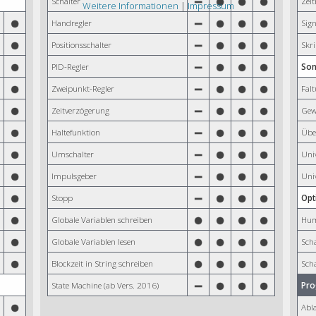
Schalter
Zeit
Weitere Informationen
|
Impressum
Handregler
Sig
Positionsschalter
Skri
PID-Regler
So
Zweipunkt-Regler
Fal
Zeitverzögerung
Gew
Haltefunktion
Übe
Umschalter
Univ
Impulsgeber
Univ
Stopp
Opt
Globale Variablen schreiben
Hum
Globale Variablen lesen
Scha
Blockzeit in String schreiben
Scha
State Machine (ab Vers. 2016)
Pro
Abl