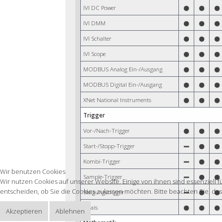
IVI DC Power
IVI DMM
IVI Schalter
IVI Scope
MODBUS Analog Ein-/Ausgang
MODBUS Digital Ein-/Ausgang
XNet National Instruments
Trigger
Vor-/Nach-Trigger
Start-/Stopp-Trigger
Kombi-Trigger
Wir benutzen Cookies
Sample-Trigger
Wir nutzen Cookies auf unserer Website. Einige von ihnen sind essenziell 
entscheiden, ob Sie die Cookies zulassen möchten. Bitte beachten Sie, das
Steigungstrigger
Relais
Akzeptieren
Ablehnen