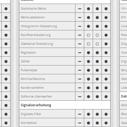
Statistische Werte
Y/t-
Werte selektieren
X/Y-
Histogramm-Klassierung
Lini
Rainflow-Klassierung
Pola
Zweikanal-Klassierung
Di
Regression
Ana
Zähler
Digi
Pulsanalyse
Bar
Minima/Maxima
Sta
Kanäle sortieren
List
Sollkurve überwachen
Da
Signalverarbeitung
Mit
Digitales Filter
Blo
Korrelation
Sep