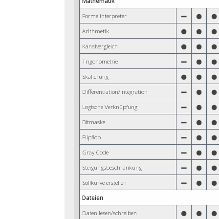
Mathematik
Formelinterpreter
Arithmetik
Kanalvergleich
Trigonometrie
Skalierung
Differentiation/Integration
Logische Verknüpfung
Bitmaske
Flipflop
Gray Code
Steigungsbeschränkung
Sollkurve erstellen
Dateien
Daten lesen/schreiben