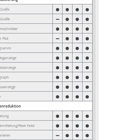
Grafik
Grafik
enschreiber
r Plot
agramm
loganzeige
talanzeige
graph
tusanzeige
e
tenreduktion
telung
ckmittelung/Peak Hold
arieren